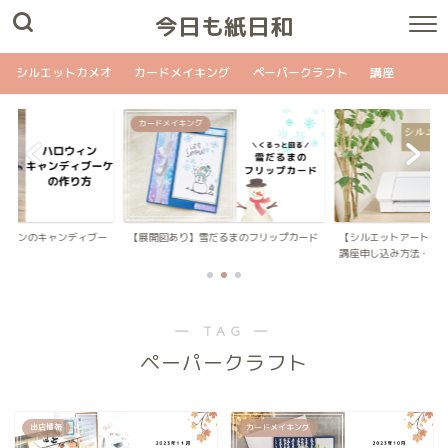
今日も紙日和
シルエットカメオ
カードメイキング
ペーパークラフト
講座
カードメイキング
ウィンのキャンディブー
【展開図あり】雪だるまのフリップカード
【シルエットアートス
講座申し込み方法・...
― TAG ―
ペーパークラフト
出店情報
カードメイキング